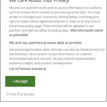
We Care About Your Privacy
We and our partners store and/or access information on a device,
such as unique IDs in cookies to process personal data. You may
accept or manage your choices by clicking below, including your
right to object where legitimate interest is used, or at any time in
the privacy policy page. These choices will be signaled to our
partners and will not affect browsing data.
Más información sobre
su privacidad
We and our partners process data to provide:
Use precise geolocation data. Actively scan device characteristics for
identification. Store and/or access information on a device.
Regras de uso
Personalised ads and content, ad and content measurement,
audience insights and product development.
Privacidade de dados
List of Partners (vendors)
Entrar em contato com Educaedu
I Accept
Copyright © Educaedu Business S.L. - CIF : B-95610580: -
www.educaedu.com.pt
Show Purposes