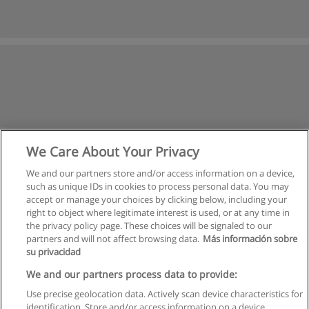
We Care About Your Privacy
We and our partners store and/or access information on a device,
such as unique IDs in cookies to process personal data. You may
accept or manage your choices by clicking below, including your
right to object where legitimate interest is used, or at any time in
the privacy policy page. These choices will be signaled to our
partners and will not affect browsing data.
Más información sobre
su privacidad
Regras de uso
We and our partners process data to provide:
Use precise geolocation data. Actively scan device characteristics for
Privacidade de dados
identification. Store and/or access information on a device.