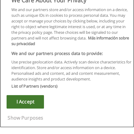
We Care About Your Privacy
We and our partners store and/or access information on a device,
such as unique IDs in cookies to process personal data. You may
accept or manage your choices by clicking below, including your
right to object where legitimate interest is used, or at any time in
the privacy policy page. These choices will be signaled to our
partners and will not affect browsing data.
Más información sobre
su privacidad
We and our partners process data to provide:
Use precise geolocation data. Actively scan device characteristics for
identification. Store and/or access information on a device.
Regras de uso
Personalised ads and content, ad and content measurement,
audience insights and product development.
Privacidade de dados
List of Partners (vendors)
Entrar em contato com Educaedu
I Accept
Copyright © Educaedu Business S.L. - CIF : B-95610580: -
www.educaedu.com.pt
Show Purposes