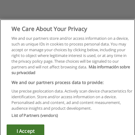
We Care About Your Privacy
We and our partners store and/or access information on a device,
such as unique IDs in cookies to process personal data. You may
accept or manage your choices by clicking below, including your
right to object where legitimate interest is used, or at any time in
the privacy policy page. These choices will be signaled to our
partners and will not affect browsing data.
Más información sobre
su privacidad
Regras de uso
We and our partners process data to provide:
Use precise geolocation data. Actively scan device characteristics for
Privacidade de dados
identification. Store and/or access information on a device.
Personalised ads and content, ad and content measurement,
Entrar em contato com Educaedu
audience insights and product development.
List of Partners (vendors)
Copyright © Educaedu Business S.L. - CIF : B-95610580: -
www.educaedu.com.pt
I Accept