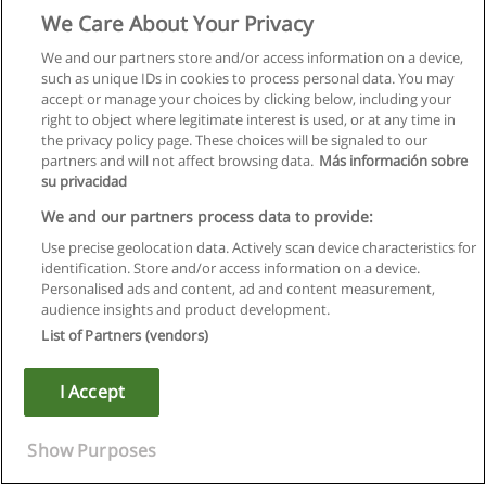
We Care About Your Privacy
We and our partners store and/or access information on a device,
such as unique IDs in cookies to process personal data. You may
accept or manage your choices by clicking below, including your
right to object where legitimate interest is used, or at any time in
the privacy policy page. These choices will be signaled to our
partners and will not affect browsing data.
Más información sobre
su privacidad
We and our partners process data to provide:
Use precise geolocation data. Actively scan device characteristics for
identification. Store and/or access information on a device.
Regras de uso
Personalised ads and content, ad and content measurement,
audience insights and product development.
Privacidade de dados
List of Partners (vendors)
Entrar em contato com Educaedu
I Accept
Copyright © Educaedu Business S.L. - CIF : B-95610580: -
www.educaedu.com.pt
Show Purposes