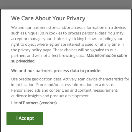
We Care About Your Privacy
We and our partners store and/or access information on a device,
such as unique IDs in cookies to process personal data. You may
accept or manage your choices by clicking below, including your
right to object where legitimate interest is used, or at any time in
the privacy policy page. These choices will be signaled to our
partners and will not affect browsing data.
Más información sobre
su privacidad
We and our partners process data to provide:
Use precise geolocation data. Actively scan device characteristics for
identification. Store and/or access information on a device.
Regras de uso
Personalised ads and content, ad and content measurement,
audience insights and product development.
Privacidade de dados
List of Partners (vendors)
Entrar em contato com Educaedu
I Accept
Copyright © Educaedu Business S.L. - CIF : B-95610580: -
www.educaedu.com.pt