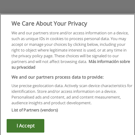
We Care About Your Privacy
We and our partners store and/or access information on a device,
such as unique IDs in cookies to process personal data. You may
accept or manage your choices by clicking below, including your
right to object where legitimate interest is used, or at any time in
the privacy policy page. These choices will be signaled to our
partners and will not affect browsing data.
Más información sobre
su privacidad
Regras de uso
We and our partners process data to provide:
Use precise geolocation data. Actively scan device characteristics for
Privacidade de dados
identification. Store and/or access information on a device.
Personalised ads and content, ad and content measurement,
Entrar em contato com Educaedu
audience insights and product development.
List of Partners (vendors)
Copyright © Educaedu Business S.L. - CIF : B-95610580: -
www.educaedu.com.pt
I Accept