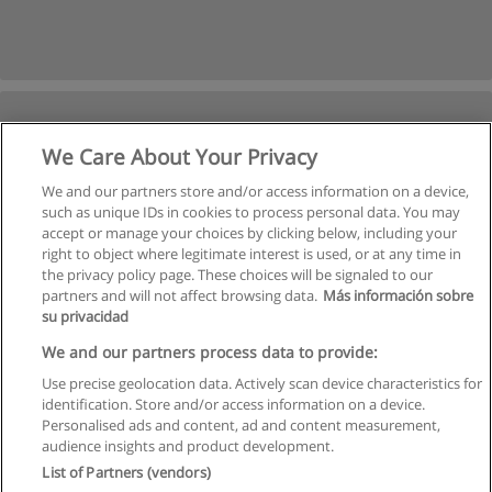
We Care About Your Privacy
We and our partners store and/or access information on a device,
such as unique IDs in cookies to process personal data. You may
accept or manage your choices by clicking below, including your
right to object where legitimate interest is used, or at any time in
Próxima
the privacy policy page. These choices will be signaled to our
partners and will not affect browsing data.
Más información sobre
Página
1
de
2
su privacidad
We and our partners process data to provide:
Use precise geolocation data. Actively scan device characteristics for
identification. Store and/or access information on a device.
Regras de uso
Personalised ads and content, ad and content measurement,
audience insights and product development.
Privacidade de dados
List of Partners (vendors)
Entrar em contato com Educaedu