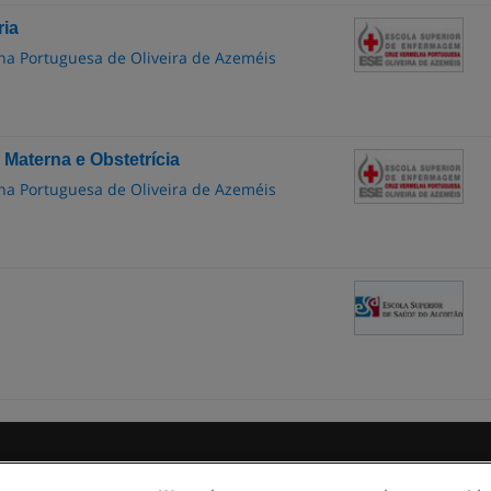
ia
a Portuguesa de Oliveira de Azeméis
aterna e Obstetrícia
a Portuguesa de Oliveira de Azeméis
egras de uso
Privacidade de dados
Entrar em contato com Educae