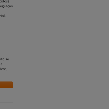
idos),
tegração
ial.
uto se
de
icas,