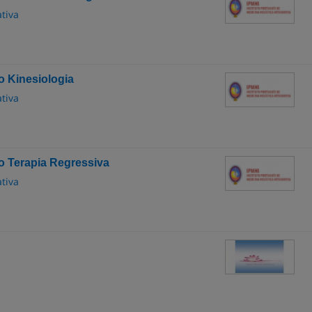
ativa
o Kinesiologia
ativa
o Terapia Regressiva
ativa