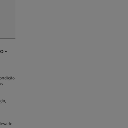
o -
condição
as
gia,
elevado