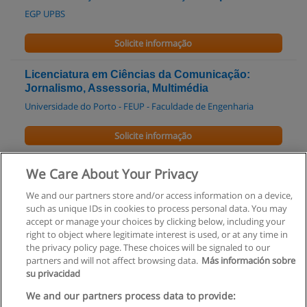
EGP UPBS
Solicite informação
Licenciatura em Ciências da Comunicação:
Jornalismo, Assessoria, Multimédia
Universidade do Porto - FEUP - Faculdade de Engenharia
Solicite informação
Mestrado em Ciências da Comunicação
We Care About Your Privacy
UFP - Universidade Fernando Pessoa
We and our partners store and/or access information on a device,
such as unique IDs in cookies to process personal data. You may
Solicite informação
accept or manage your choices by clicking below, including your
right to object where legitimate interest is used, or at any time in
the privacy policy page. These choices will be signaled to our
partners and will not affect browsing data.
Más información sobre
su privacidad
Regras de uso
We and our partners process data to provide: