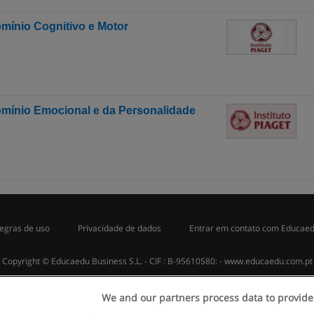
ínio Cognitivo e Motor
mínio Emocional e da Personalidade
egras de uso
Privacidade de dados
Entrar em contato com Educae
Copyright © Educaedu Business S.L. - CIF : B-95610580: -
www.educaedu.com.pt
We and our partners process data to provide