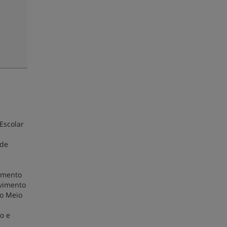
Escolar
a
 de
amento
lvimento
do Meio
o e