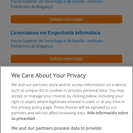
Escola Superior de Tecnologia e de Gestão - Instituto
Politécnico de Bragança
Solicite informação
Licenciatura em Engenharia Informática
Escola Superior de Tecnologia e de Gestão - Instituto
Politécnico de Bragança
Solicite informação
Licenciatura em Engenharia Eletrotécnica [FE]
We Care About Your Privacy
Universidade Lusófona
We and our partners store and/or access information on a device,
such as unique IDs in cookies to process personal data. You may
Solicite informação
accept or manage your choices by clicking below, including your
right to object where legitimate interest is used, or at any time in
the privacy policy page. These choices will be signaled to our
partners and will not affect browsing data.
Más información sobre
su privacidad
Regras de uso
We and our partners process data to provide: