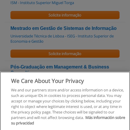
ISM - Instituto Superior Miguel Torga
Solicite informação
Mestrado em Gestão de Sistemas de Informação
Universidade Técnica de Lisboa - ISEG - Instituto Superior de
Economia e Gestão
Solicite informação
Pós-Graduação em Management & Business
Consulting
We Care About Your Privacy
Universidade Técnica de Lisboa - ISEG - Instituto Superior de
Economia e Gestão
We and our partners store and/or access information on a device,
such as unique IDs in cookies to process personal data. You may
Solicite informação
accept or manage your choices by clicking below, including your
right to object where legitimate interest is used, or at any time in
the privacy policy page. These choices will be signaled to our
partners and will not affect browsing data.
Más información sobre
su privacidad