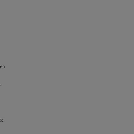
 en
.
to