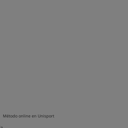
 Unisport
da