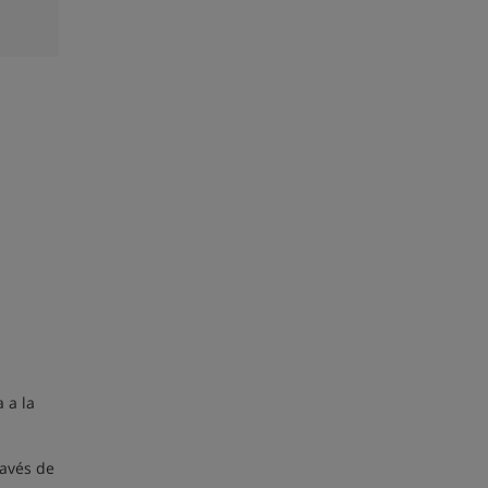
 a la
ravés de