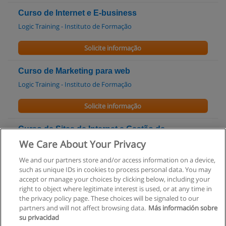
Curso de Internet e E-business
Logic Training - Instituto de Formação
Solicite informação
Curso de Marketing para web
Logic Training - Instituto de Formação
Solicite informação
Curso de Sites de Internet e Gestão de
Conteúdos
We Care About Your Privacy
Logic Training - Instituto de Formação
We and our partners store and/or access information on a device,
such as unique IDs in cookies to process personal data. You may
Solicite informação
accept or manage your choices by clicking below, including your
right to object where legitimate interest is used, or at any time in
the privacy policy page. These choices will be signaled to our
partners and will not affect browsing data.
Más información sobre
su privacidad