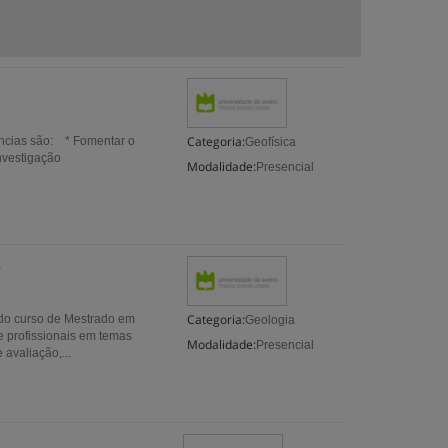
Categoria:
ncias são: * Fomentar o
Geofísica
nvestigação
Modalidade:
Presencial
s
Categoria:
 do curso de Mestrado em
Geologia
e profissionais em temas
Modalidade:
Presencial
avaliação,...