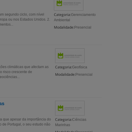
Categoria:
um segundo ciclo, com nível
Gerenciamento
uropa ou nos Estados Unidos. 2.
Ambiental
entos...
Modalidade:
Presencial
Categoria:
ões climáticas que afectam as
Geofísica
o risco crescente de
Modalidade:
Presencial
eociências...
as
Categoria:
a que apesar da importância do
Ciências
o de Portugal, o seu estudo não
Marinhas