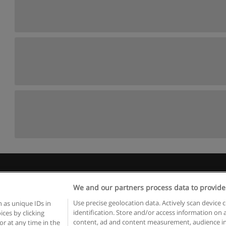
egras de uso
Privacidade de dados
Entrar em contato com Educae
We and our partners process data to provide
Copyright © Educaedu Business S.L. - CIF : B-95610580: -
www.educaedu.com.pt
Use precise geolocation data. Actively scan device c
 as unique IDs in
identification. Store and/or access information on 
ces by clicking
content, ad and content measurement, audience in
or at any time in the