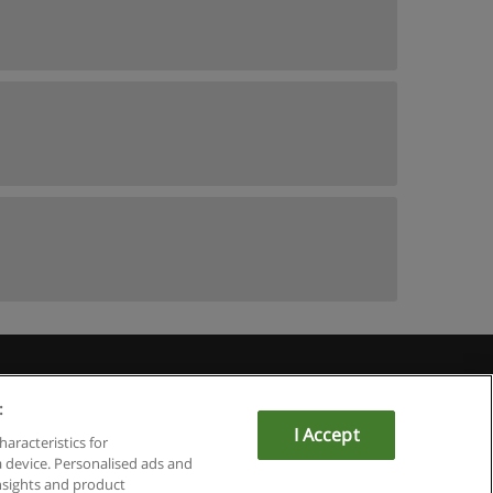
du
:
I Accept
haracteristics for
a device. Personalised ads and
sights and product