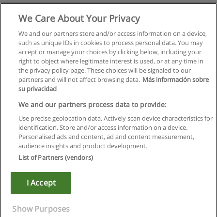
Licenciatura em Bioquímica
We Care About Your Privacy
UALG - Universidade do Algarve
We and our partners store and/or access information on a device,
such as unique IDs in cookies to process personal data. You may
Solicite informação
accept or manage your choices by clicking below, including your
right to object where legitimate interest is used, or at any time in
the privacy policy page. These choices will be signaled to our
partners and will not affect browsing data.
Más información sobre
su privacidad
Regras de uso
We and our partners process data to provide:
Use precise geolocation data. Actively scan device characteristics for
Privacidade de dados
identification. Store and/or access information on a device.
Personalised ads and content, ad and content measurement,
Entrar em contato com Educaedu
audience insights and product development.
List of Partners (vendors)
Copyright © Educaedu Business S.L. - CIF : B-95610580: -
www.educaedu.com.pt
I Accept
Show Purposes