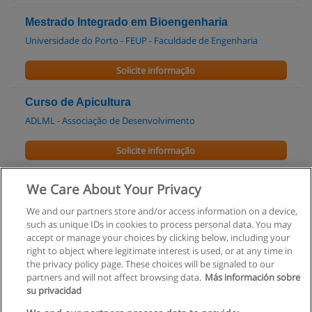
Mestrado Integrado em Bioengenharia
Universidade do Porto - FEUP - Faculdade de Engenharia
Solicite informação
Curso de Apicultura
ADLML - Associação de Desenvolvimento
Solicite informação
Mestrado em Zootecnia
We Care About Your Privacy
Universidade Lusíada de V.N. de Famalicão
We and our partners store and/or access information on a device,
such as unique IDs in cookies to process personal data. You may
Solicite informação
accept or manage your choices by clicking below, including your
right to object where legitimate interest is used, or at any time in
the privacy policy page. These choices will be signaled to our
partners and will not affect browsing data.
Más información sobre
su privacidad
Regras de uso