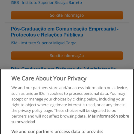
ISBB - Instituto Superior Bissaya Barreto
Solicite informação
Pós-Graduação em Comunicação Empresarial -
Protocolos e Relações Públicas
ISM - Instituto Superior Miguel Torga
Solicite informação
Pós-Graduação em Reforma da Administração
Pública
We Care About Your Privacy
ISM - Instituto Superior Miguel Torga
We and our partners store and/or access information on a device,
such as unique IDs in cookies to process personal data. You may
Solicite informação
accept or manage your choices by clicking below, including your
right to object where legitimate interest is used, or at any time in
the privacy policy page. These choices will be signaled to our
partners and will not affect browsing data.
Más información sobre
su privacidad
Regras de uso
We and our partners process data to provide: