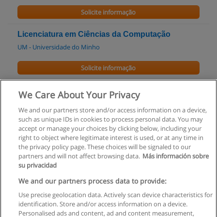
Solicite informação
Licenciatura em Ciências da Computação
UM - Universidade do Minho
Solicite informação
Licenciatura de Ciências da Comunicação
We Care About Your Privacy
UM - Universidade do Minho
We and our partners store and/or access information on a device,
such as unique IDs in cookies to process personal data. You may
Solicite informação
accept or manage your choices by clicking below, including your
right to object where legitimate interest is used, or at any time in
the privacy policy page. These choices will be signaled to our
partners and will not affect browsing data.
Más información sobre
su privacidad
Regras de uso
We and our partners process data to provide:
Use precise geolocation data. Actively scan device characteristics for
Privacidade de dados
identification. Store and/or access information on a device.
Personalised ads and content, ad and content measurement,
Entrar em contato com Educaedu