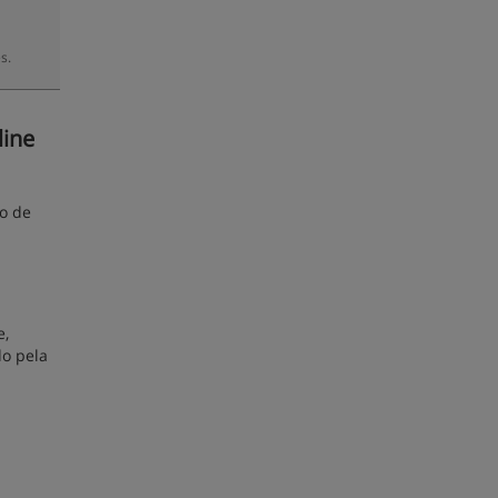
s.
line
ão de
e,
do pela