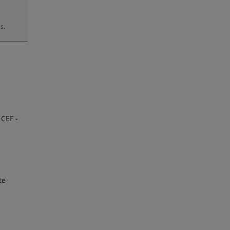
s.
 CEF -
te