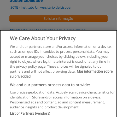
Sustentabilidade
ISCTE - Instituto Universitário de Lisboa
Solicite informação
Mestrado em Geomateriais e Recursos
Geológicos
We Care About Your Privacy
Universidade de Aveiro
We and our partners store and/or access information on a device,
such as unique IDs in cookies to process personal data. You may
Solicite informação
accept or manage your choices by clicking below, including your
right to object where legitimate interest is used, or at any time in
the privacy policy page. These choices will be signaled to our
partners and will not affect browsing data.
Más información sobre
su privacidad
Regras de uso
We and our partners process data to provide:
Use precise geolocation data. Actively scan device characteristics for
Privacidade de dados
identification. Store and/or access information on a device.
Personalised ads and content, ad and content measurement,
Entrar em contato com Educaedu
audience insights and product development.
List of Partners (vendors)
Copyright © Educaedu Business S.L. - CIF : B-95610580: -