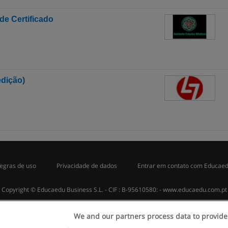
de Certificado
dição)
egras de uso
Privacidade de dados
Entrar em contato com Educae
Copyright © Educaedu Business S.L. - CIF : B-95610580: -
www.educaedu.com.pt
We and our partners process data to provide