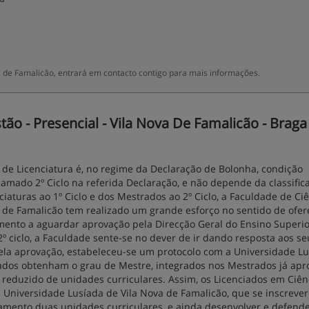
 de Famalicão, entrará em contacto contigo para mais informações.
o - Presencial - Vila Nova De Famalicão - Braga
de Licenciatura é, no regime da Declaração de Bolonha, condição
hamado 2º Ciclo na referida Declaração, e não depende da classific
iaturas ao 1º Ciclo e dos Mestrados ao 2º Ciclo, a Faculdade de Ci
 de Famalicão tem realizado um grande esforço no sentido de ofer
mento a aguardar aprovação pela Direcção Geral do Ensino Superio
º ciclo, a Faculdade sente-se no dever de ir dando resposta aos se
ela aprovação, estabeleceu-se um protocolo com a Universidade L
ciados obtenham o grau de Mestre, integrados nos Mestrados já ap
reduzido de unidades curriculares. Assim, os Licenciados em Ciên
 Universidade Lusíada de Vila Nova de Famalicão, que se inscreve
amento duas unidades curriculares, e ainda desenvolver e defend