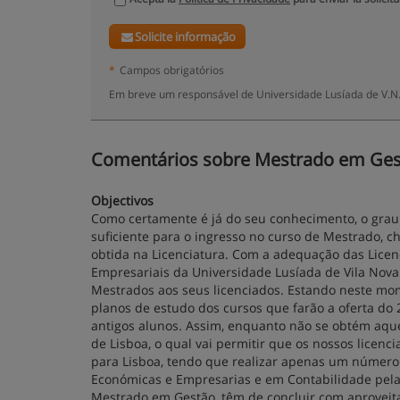
Solicite informação
*
Campos obrigatórios
Em breve um responsável de Universidade Lusíada de V.N.
Comentários sobre Mestrado em Gestã
Objectivos
Como certamente é já do seu conhecimento, o grau 
suficiente para o ingresso no curso de Mestrado, c
obtida na Licenciatura. Com a adequação das Licenc
Empresariais da Universidade Lusíada de Vila Nova
Mestrados aos seus licenciados. Estando neste mo
planos de estudo dos cursos que farão a oferta do 2
antigos alunos. Assim, enquanto não se obtém aqu
de Lisboa, o qual vai permitir que os nossos licen
para Lisboa, tendo que realizar apenas um número 
Económicas e Empresarias e em Contabilidade pela
Mestrado em Gestão, têm de concluir com aproveit