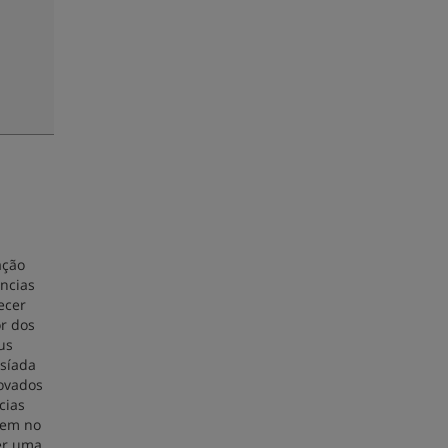
ação
ências
ecer
r dos
us
usíada
rovados
cias
rem no
er uma