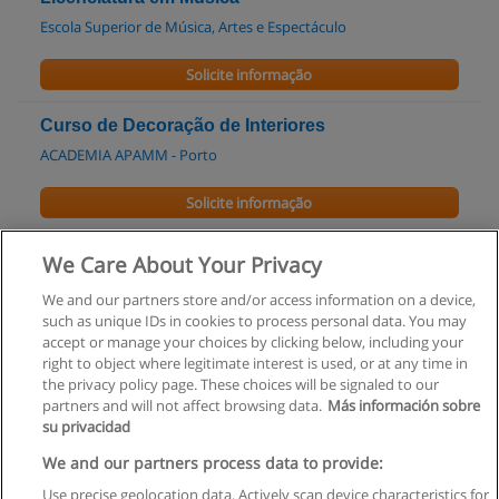
Escola Superior de Música, Artes e Espectáculo
Solicite informação
Curso de Decoração de Interiores
ACADEMIA APAMM - Porto
Solicite informação
Licenciatura em Arte - Conservação e Restauro
We Care About Your Privacy
UCP - Universidade Católica Portuguesa
We and our partners store and/or access information on a device,
such as unique IDs in cookies to process personal data. You may
Solicite informação
accept or manage your choices by clicking below, including your
right to object where legitimate interest is used, or at any time in
the privacy policy page. These choices will be signaled to our
partners and will not affect browsing data.
Más información sobre
su privacidad
Regras de uso
We and our partners process data to provide:
Use precise geolocation data. Actively scan device characteristics for