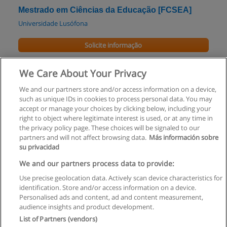
Mestrado em Ciências da Educação [FCSEA]
Universidade Lusófona
Solicite informação
Mestrado em Ciências da Educação
We Care About Your Privacy
UNL - Universidade Nova de Lisboa
We and our partners store and/or access information on a device,
such as unique IDs in cookies to process personal data. You may
Solicite informação
accept or manage your choices by clicking below, including your
right to object where legitimate interest is used, or at any time in
the privacy policy page. These choices will be signaled to our
partners and will not affect browsing data.
Más información sobre
su privacidad
Regras de uso
We and our partners process data to provide:
Use precise geolocation data. Actively scan device characteristics for
Privacidade de dados
identification. Store and/or access information on a device.
Personalised ads and content, ad and content measurement,
Entrar em contato com Educaedu
audience insights and product development.
List of Partners (vendors)
Copyright © Educaedu Business S.L. - CIF : B-95610580: -