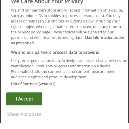
We Care About Your Privacy
We and our partners store and/or access information on a device,
such as unique IDs in cookies to process personal data. You may
accept or manage your choices by clicking below, including your
right to object where legitimate interest is used, or at any time in
the privacy policy page. These choices will be signaled to our
partners and will not affect browsing data.
Más información sobre
su privacidad
We and our partners process data to provide:
Use precise geolocation data. Actively scan device characteristics for
identification. Store and/or access information on a device.
Regras de uso
Personalised ads and content, ad and content measurement,
audience insights and product development.
Privacidade de dados
List of Partners (vendors)
Entrar em contato com Educaedu
I Accept
Copyright © Educaedu Business S.L. - CIF : B-95610580: -
www.educaedu.com.pt
Show Purposes