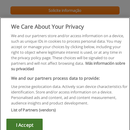
Solicite informação
Curso Técnico de Artes Gráficas
We Care About Your Privacy
EPBJC - Bento de Jesus Caraça, Delegação Lisboa
We and our partners store and/or access information on a device,
such as unique IDs in cookies to process personal data. You may
Solicite informação
accept or manage your choices by clicking below, including your
right to object where legitimate interest is used, or at any time in
the privacy policy page. These choices will be signaled to our
partners and will not affect browsing data.
Más información sobre
su privacidad
Regras de uso
We and our partners process data to provide:
Use precise geolocation data. Actively scan device characteristics for
Privacidade de dados
identification. Store and/or access information on a device.
Personalised ads and content, ad and content measurement,
Entrar em contato com Educaedu
audience insights and product development.
List of Partners (vendors)
Copyright © Educaedu Business S.L. - CIF : B-95610580: -
www.educaedu.com.pt
I Accept