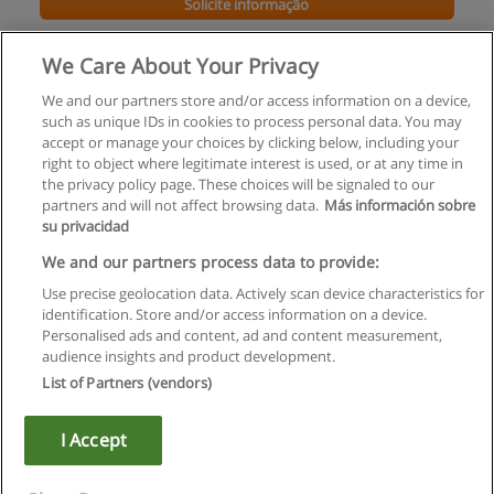
Solicite informação
Workshop de Lettering - Coimbra - Lisboa - Porto
We Care About Your Privacy
Aldric Bonani
We and our partners store and/or access information on a device,
such as unique IDs in cookies to process personal data. You may
Solicite informação
accept or manage your choices by clicking below, including your
right to object where legitimate interest is used, or at any time in
the privacy policy page. These choices will be signaled to our
partners and will not affect browsing data.
Más información sobre
su privacidad
Regras de uso
We and our partners process data to provide:
Use precise geolocation data. Actively scan device characteristics for
Privacidade de dados
identification. Store and/or access information on a device.
Personalised ads and content, ad and content measurement,
Entrar em contato com Educaedu
audience insights and product development.
List of Partners (vendors)
Copyright © Educaedu Business S.L. - CIF : B-95610580: -
www.educaedu.com.pt
I Accept