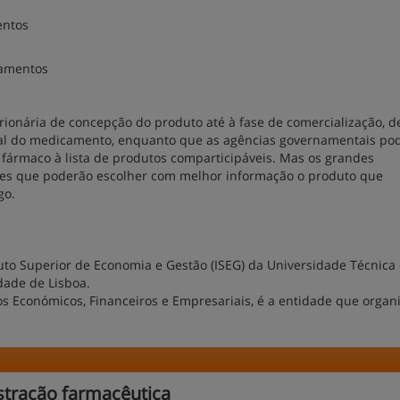
entos
camentos
rionária de concepção do produto até à fase de comercialização, d
cial do medicamento, enquanto que as agências governamentais po
 fármaco à lista de produtos comparticipáveis. Mas os grandes
res que poderão escolher com melhor informação o produto que
go.
ituto Superior de Economia e Gestão (ISEG) da Universidade Técnica
dade de Lisboa.
os Económicos, Financeiros e Empresariais, é a entidade que organ
stração farmacêutica