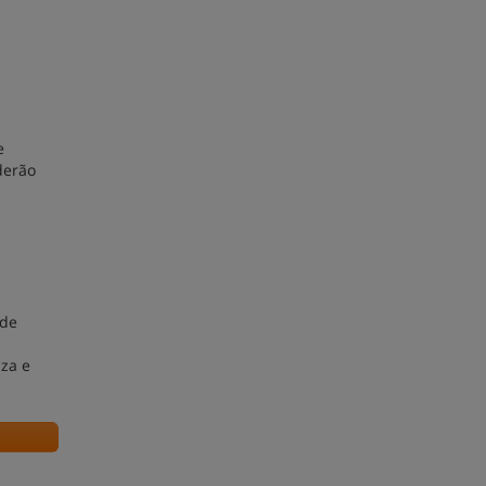
e
derão
 de
iza e