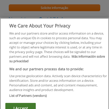
Solicite informação
Licenciatura em Contabilidade
We Care About Your Privacy
Escola Superior de Tecnologia e de Gestão - Instituto
Politécnico de Bragança
We and our partners store and/or access information on a device,
such as unique IDs in cookies to process personal data. You may
Solicite informação
accept or manage your choices by clicking below, including your
right to object where legitimate interest is used, or at any time in
the privacy policy page. These choices will be signaled to our
partners and will not affect browsing data.
Más información sobre
su privacidad
Regras de uso
We and our partners process data to provide:
Use precise geolocation data. Actively scan device characteristics for
Privacidade de dados
identification. Store and/or access information on a device.
Personalised ads and content, ad and content measurement,
Entrar em contato com Educaedu
audience insights and product development.
List of Partners (vendors)
Copyright © Educaedu Business S.L. - CIF : B-95610580: -
www.educaedu.com.pt
I Accept