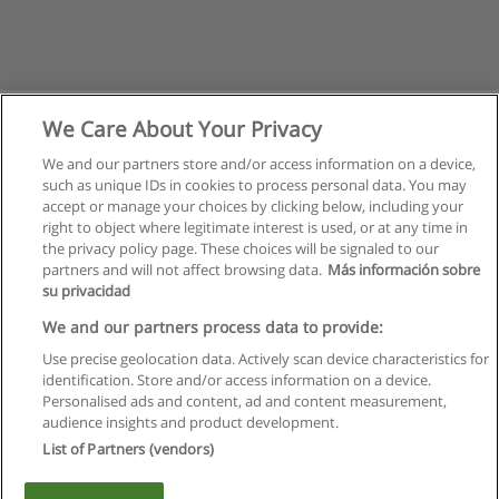
We Care About Your Privacy
We and our partners store and/or access information on a device,
such as unique IDs in cookies to process personal data. You may
accept or manage your choices by clicking below, including your
right to object where legitimate interest is used, or at any time in
the privacy policy page. These choices will be signaled to our
partners and will not affect browsing data.
Más información sobre
su privacidad
Regras de uso
We and our partners process data to provide:
Use precise geolocation data. Actively scan device characteristics for
Privacidade de dados
identification. Store and/or access information on a device.
Personalised ads and content, ad and content measurement,
Entrar em contato com Educaedu
audience insights and product development.
List of Partners (vendors)
Copyright © Educaedu Business S.L. - CIF : B-95610580: -
www.educaedu.com.pt