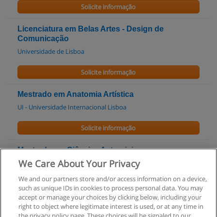
Solicite informação
Licenciatura em Belas Artes - Design de
Comunicação
Universidade de Lisboa
Solicite informação
Mestrado em Anatomia Artística
UI - Universidade Internacional Lisboa
Solicite informação
Mestrado em Ciências Actuariais
We Care About Your Privacy
Universidade Técnica de Lisboa - ISEG - Instituto Superior de
Economia e Gestão
We and our partners store and/or access information on a device,
such as unique IDs in cookies to process personal data. You may
Solicite informação
accept or manage your choices by clicking below, including your
right to object where legitimate interest is used, or at any time in
the privacy policy page. These choices will be signaled to our