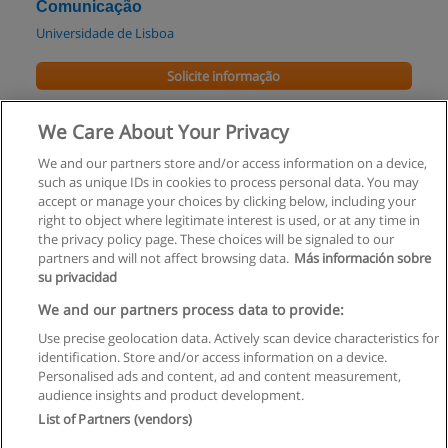
Comunicação
Universidade de Lisboa
Solicite informação
Mestrado em Anatomia Artística
We Care About Your Privacy
UI - Universidade Internacional Lisboa
We and our partners store and/or access information on a device,
such as unique IDs in cookies to process personal data. You may
Solicite informação
accept or manage your choices by clicking below, including your
right to object where legitimate interest is used, or at any time in
the privacy policy page. These choices will be signaled to our
partners and will not affect browsing data.
Más información sobre
su privacidad
Regras de uso
We and our partners process data to provide:
Use precise geolocation data. Actively scan device characteristics for
Privacidade de dados
identification. Store and/or access information on a device.
Personalised ads and content, ad and content measurement,
Entrar em contato com Educaedu
audience insights and product development.
List of Partners (vendors)
Copyright © Educaedu Business S.L. - CIF : B-95610580: -
www.educaedu.com.pt