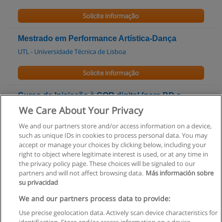
Solicite informação
Mestrado em Performance Artística-Dança
UTL - Universidade Técnica de Lisboa
Solicite informação
Curso de Iniciação à COR digital (para BD e
ilustração)
We Care About Your Privacy
Universidade de Lisboa
We and our partners store and/or access information on a device,
such as unique IDs in cookies to process personal data. You may
Solicite informação
accept or manage your choices by clicking below, including your
right to object where legitimate interest is used, or at any time in
the privacy policy page. These choices will be signaled to our
partners and will not affect browsing data.
Más información sobre
su privacidad
Regras de uso
We and our partners process data to provide:
Use precise geolocation data. Actively scan device characteristics for
Privacidade de dados