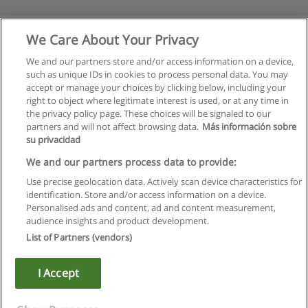
We Care About Your Privacy
We and our partners store and/or access information on a device,
such as unique IDs in cookies to process personal data. You may
accept or manage your choices by clicking below, including your
right to object where legitimate interest is used, or at any time in
the privacy policy page. These choices will be signaled to our
partners and will not affect browsing data.
Más información sobre
su privacidad
Regras de uso
We and our partners process data to provide:
Use precise geolocation data. Actively scan device characteristics for
Privacidade de dados
identification. Store and/or access information on a device.
Personalised ads and content, ad and content measurement,
Entrar em contato com Educaedu
audience insights and product development.
List of Partners (vendors)
Copyright © Educaedu Business S.L. - CIF : B-95610580: -
www.educaedu.com.pt
I Accept