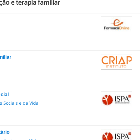
ão e terapia familiar
iliar
cial
as Sociais e da Vida
ário