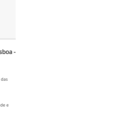
sboa -
 das
úde e