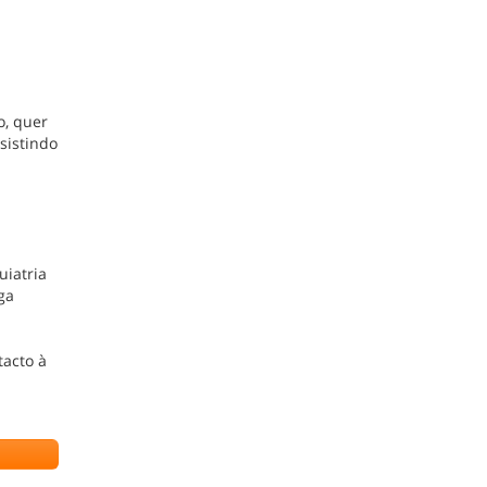
o, quer
sistindo
uiatria
ga
tacto à