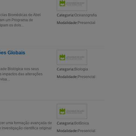
Categoria:
ências Biomédicas de Abel
Oceanografia
iaram um Programa de
Modalidade:
Presencial
pam os dois...
ões Globais
Categoria:
dade Biológica nos seus
Biologia
s impactos das alterações
Modalidade:
Presencial
isa...
Categoria:
erecer uma formação avançada de
Botânica
nvestigação científica original
Modalidade:
Presencial