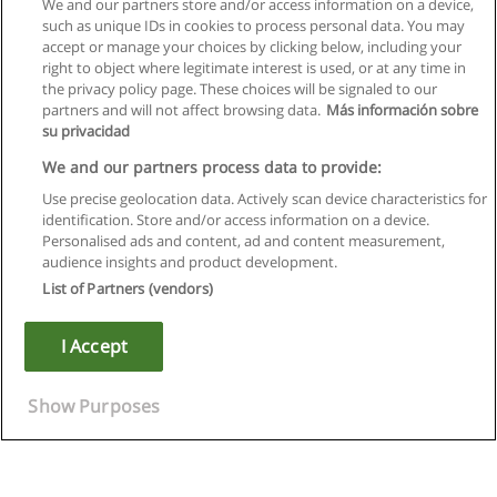
We and our partners store and/or access information on a device,
such as unique IDs in cookies to process personal data. You may
accept or manage your choices by clicking below, including your
right to object where legitimate interest is used, or at any time in
Próxima
the privacy policy page. These choices will be signaled to our
partners and will not affect browsing data.
Más información sobre
Página
1
de
3
su privacidad
We and our partners process data to provide:
Use precise geolocation data. Actively scan device characteristics for
identification. Store and/or access information on a device.
Regras de uso
Personalised ads and content, ad and content measurement,
audience insights and product development.
Privacidade de dados
List of Partners (vendors)
Entrar em contato com Educaedu
I Accept
Copyright © Educaedu Business S.L. - CIF : B-95610580: -
www.educaedu.com.pt
Show Purposes