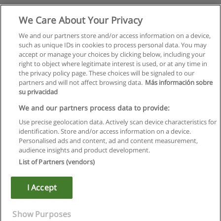
We Care About Your Privacy
We and our partners store and/or access information on a device,
such as unique IDs in cookies to process personal data. You may
accept or manage your choices by clicking below, including your
right to object where legitimate interest is used, or at any time in
the privacy policy page. These choices will be signaled to our
partners and will not affect browsing data.
Más información sobre
su privacidad
We and our partners process data to provide:
Use precise geolocation data. Actively scan device characteristics for
identification. Store and/or access information on a device.
Regras de uso
Personalised ads and content, ad and content measurement,
audience insights and product development.
Privacidade de dados
List of Partners (vendors)
Entrar em contato com Educaedu
I Accept
Copyright © Educaedu Business S.L. - CIF : B-95610580: -
www.educaedu.com.pt
Show Purposes