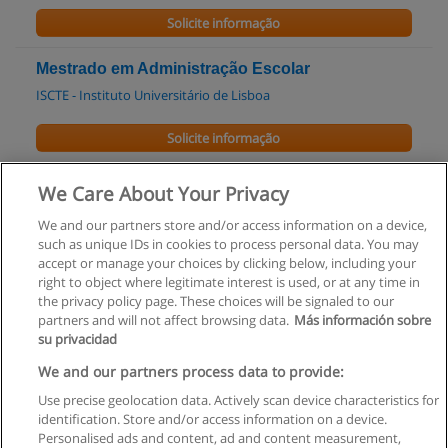
Solicite informação
Mestrado em Administração Escolar
ISCTE - Instituto Universitário de Lisboa
Solicite informação
Mestrado em Educação e Sociedade
We Care About Your Privacy
ISCTE - Instituto Universitário de Lisboa
We and our partners store and/or access information on a device,
such as unique IDs in cookies to process personal data. You may
Solicite informação
accept or manage your choices by clicking below, including your
right to object where legitimate interest is used, or at any time in
the privacy policy page. These choices will be signaled to our
partners and will not affect browsing data.
Más información sobre
su privacidad
Regras de uso
We and our partners process data to provide:
Use precise geolocation data. Actively scan device characteristics for
Privacidade de dados
identification. Store and/or access information on a device.
Personalised ads and content, ad and content measurement,
Entrar em contato com Educaedu