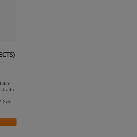
ECTS)
ilite
estrado
º 2 do