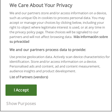
We Care About Your Privacy
We and our partners store and/or access information on a device,
such as unique IDs in cookies to process personal data. You may
accept or manage your choices by clicking below, including your
right to object where legitimate interest is used, or at any time in
the privacy policy page. These choices will be signaled to our
partners and will not affect browsing data.
Más información sobre
su privacidad
We and our partners process data to provide:
Use precise geolocation data. Actively scan device characteristics for
identification. Store and/or access information on a device.
Regras de uso
Personalised ads and content, ad and content measurement,
audience insights and product development.
Privacidade de dados
List of Partners (vendors)
Entrar em contato com Educaedu
I Accept
Copyright © Educaedu Business S.L. - CIF : B-95610580: -
www.educaedu.com.pt
Show Purposes