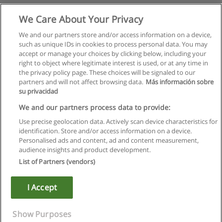
We Care About Your Privacy
We and our partners store and/or access information on a device,
such as unique IDs in cookies to process personal data. You may
accept or manage your choices by clicking below, including your
right to object where legitimate interest is used, or at any time in
the privacy policy page. These choices will be signaled to our
partners and will not affect browsing data.
Más información sobre
su privacidad
We and our partners process data to provide:
Use precise geolocation data. Actively scan device characteristics for
identification. Store and/or access information on a device.
Regras de uso
Personalised ads and content, ad and content measurement,
audience insights and product development.
Privacidade de dados
List of Partners (vendors)
Entrar em contato com Educaedu
I Accept
Copyright © Educaedu Business S.L. - CIF : B-95610580: -
www.educaedu.com.pt
Show Purposes