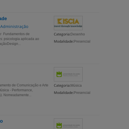
ade
a Administração
Categoria:
lar Fundamentos de
Desenho
: psicologia aplicada ao
Modalidade:
Presencial
açãoDesign...
Categoria:
tamento de Comunicação e Arte
Música
úsica - Performance,
Modalidade:
Presencial
s). Nomeadamente...
to