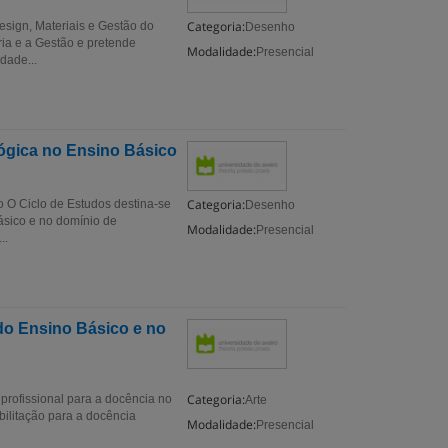
Categoria:
sign, Materiais e Gestão do
Desenho
ria e a Gestão e pretende
Modalidade:
Presencial
dade...
ógica no Ensino Básico
Categoria:
 O Ciclo de Estudos destina-se
Desenho
Básico e no domínio de
Modalidade:
Presencial
..
 do Ensino Básico e no
Categoria:
 profissional para a docência no
Arte
bilitação para a docência
Modalidade:
Presencial