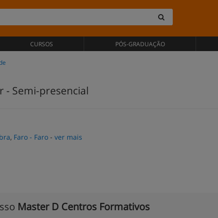
CURSOS
PÓS-GRADUAÇÃO
ade
r - Semi-presencial
bra
,
Faro - Faro
-
ver mais
isso
Master D Centros Formativos