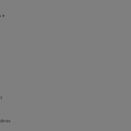
s e
as
 obras