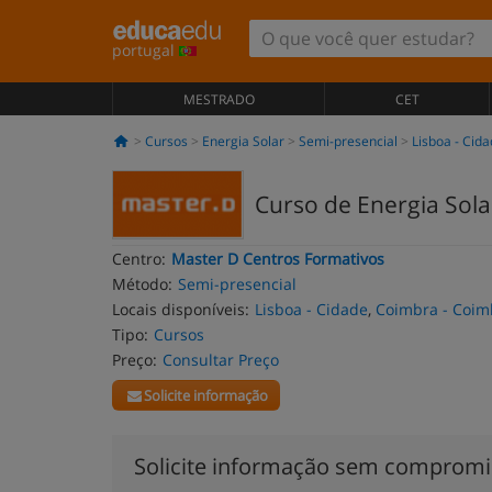
portugal
MESTRADO
CET
Cursos
Energia Solar
Semi-presencial
Lisboa - Cid
Curso de Energia Sola
Centro:
Master D Centros Formativos
Método:
Semi-presencial
Locais disponíveis:
Lisboa - Cidade
,
Coimbra - Coim
Tipo:
Cursos
Preço:
Consultar Preço
Solicite informação
Solicite informação sem comprom