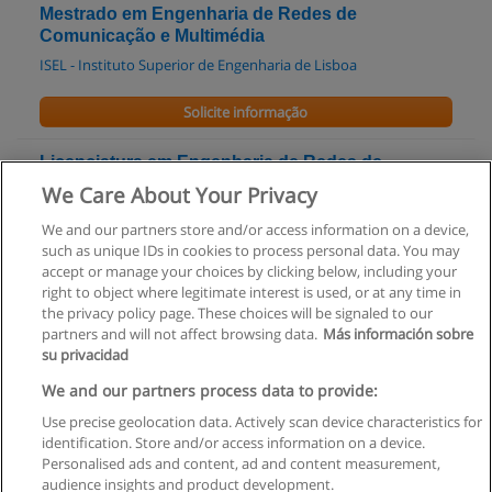
Mestrado em Engenharia de Redes de
Comunicação e Multimédia
ISEL - Instituto Superior de Engenharia de Lisboa
Solicite informação
Licenciatura em Engenharia de Redes de
Comunicação e Multimédia
We Care About Your Privacy
ISEL - Instituto Superior de Engenharia de Lisboa
We and our partners store and/or access information on a device,
such as unique IDs in cookies to process personal data. You may
Solicite informação
accept or manage your choices by clicking below, including your
right to object where legitimate interest is used, or at any time in
the privacy policy page. These choices will be signaled to our
partners and will not affect browsing data.
Más información sobre
su privacidad
Regras de uso
We and our partners process data to provide:
Use precise geolocation data. Actively scan device characteristics for
Privacidade de dados
identification. Store and/or access information on a device.
Personalised ads and content, ad and content measurement,
Entrar em contato com Educaedu
audience insights and product development.