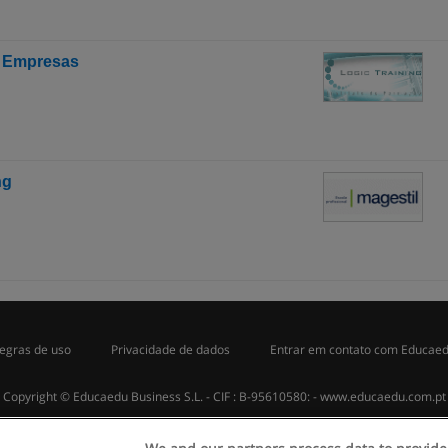
s Empresas
ng
egras de uso
Privacidade de dados
Entrar em contato com Educae
Copyright © Educaedu Business S.L. - CIF : B-95610580: -
www.educaedu.com.pt