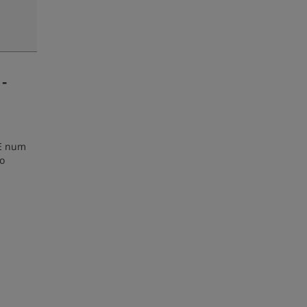
-
 E num
do