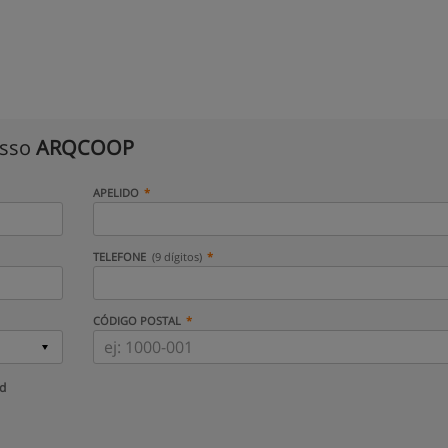
isso
ARQCOOP
APELIDO
TELEFONE
(9 dígitos)
CÓDIGO POSTAL
ud