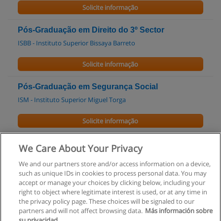
Solicite informação
Pós-Graduação em Direito do 3º Sector
ISBB - Instituto Superior Bissaya Barreto
Solicite informação
Pós-Graduação em Segurança Social
ISM - Instituto Superior Miguel Torga
Solicite informação
Mestrado em Direito das Empresas
We Care About Your Privacy
ISCTE - Instituto Universitário de Lisboa
We and our partners store and/or access information on a device,
such as unique IDs in cookies to process personal data. You may
Solicite informação
accept or manage your choices by clicking below, including your
right to object where legitimate interest is used, or at any time in
the privacy policy page. These choices will be signaled to our
partners and will not affect browsing data.
Más información sobre
su privacidad