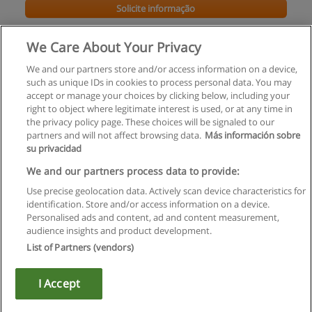
Solicite informação
Licenciatura em Criminologia [FD]
We Care About Your Privacy
Universidade Lusófona
We and our partners store and/or access information on a device,
such as unique IDs in cookies to process personal data. You may
Solicite informação
accept or manage your choices by clicking below, including your
right to object where legitimate interest is used, or at any time in
the privacy policy page. These choices will be signaled to our
partners and will not affect browsing data.
Más información sobre
su privacidad
Regras de uso
We and our partners process data to provide:
Use precise geolocation data. Actively scan device characteristics for
Privacidade de dados
identification. Store and/or access information on a device.
Personalised ads and content, ad and content measurement,
Entrar em contato com Educaedu
audience insights and product development.
List of Partners (vendors)
Copyright © Educaedu Business S.L. - CIF : B-95610580: -
www.educaedu.com.pt
I Accept